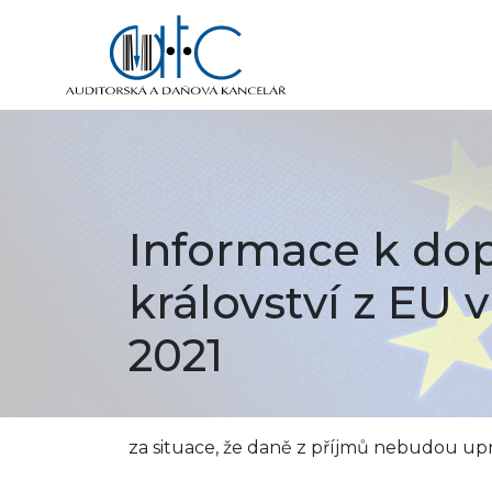
Informace k do
království z EU v
2021
za situace, že daně z příjmů nebudou 