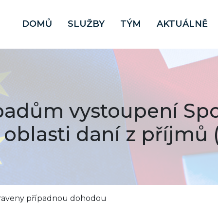
DOMŮ
SLUŽBY
TÝM
AKTUÁLNĚ
padům vystoupení Sp
 oblasti daní z příjmů (
upraveny případnou dohodou