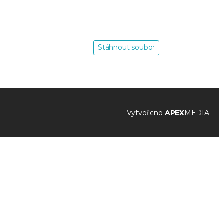
Stáhnout soubor
Vytvořeno
APEX
MEDIA