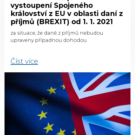
vystoupení Spojeného
království z EU v oblasti daní z
příjmů (BREXIT) od 1. 1. 2021
za situace, že daně z příjmů nebudou
upraveny případnou dohodou
Číst více