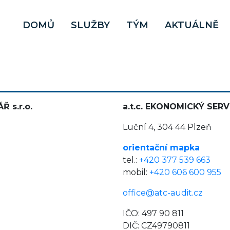
DOMŮ
SLUŽBY
TÝM
AKTUÁLNĚ
 s.r.o.
a.t.c. EKONOMICKÝ SERVIS
Luční 4, 304 44 Plzeň
orientační mapka
tel.:
+420 377 539 663
mobil:
+420 606 600 955
office@atc-audit.cz
IČO: 497 90 811
DIČ: CZ49790811