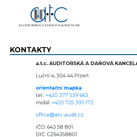
KONTAKTY
a.t.c. AUDITORSKÁ A DAŇOVÁ KANCELÁŘ
Luční 4, 304 44 Plzeň
orientační mapka
tel.:
+420 377 539 663
mobil:
+420 725 393 172
office@atc-audit.cz
IČO: 643 58 801
DIČ: CZ64358801