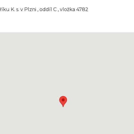
u K. s. v Plzni , oddíl C , vložka 4782