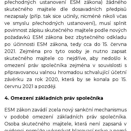
přechodných ustanovení ESM zákona) žádného
skutečného majitele dle dosavadních předpisů
nezapsaly (příp. tak sice učinily, nicméně nikoli včas
ve smyslu přechodných ustanovení), musí splnit
povinnost zápisu skutečného majitele podle nových
požadavků ESM zákona bez zbytečného odkladu
po účinnosti ESM zákona, tedy cca do 15. června
2021. Zejména pro tyto osoby je nutno zapsat
skutečného majitele co nejdříve, aby nedošlo k
omezení práv společníka zejména v souvislosti s
připravovanou valnou hromadou schvalující účetní
závěrku za rok 2020, která by se konala po 15.
červnu 2021 a později.
4. Omezení základních práv společníka
ESM zákon zavádí zcela nový sankční mechanismus
v podobě omezení základních práv společníka.
Osoba skutečného majitele, která není zapsaná v
evidenci, nemůže vykonávat hlasovací právo a nemá