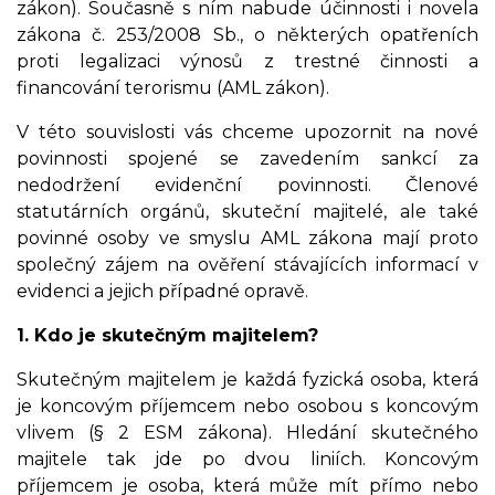
zákon). Současně s ním nabude účinnosti i novela
zákona č. 253/2008 Sb., o některých opatřeních
proti legalizaci výnosů z trestné činnosti a
financování terorismu (AML zákon).
V této souvislosti vás chceme upozornit na nové
povinnosti spojené se zavedením sankcí za
nedodržení evidenční povinnosti. Členové
statutárních orgánů, skuteční majitelé, ale také
povinné osoby ve smyslu AML zákona mají proto
společný zájem na ověření stávajících informací v
evidenci a jejich případné opravě.
1. Kdo je skutečným majitelem?
Skutečným majitelem je každá fyzická osoba, která
je koncovým příjemcem nebo osobou s koncovým
vlivem (§ 2 ESM zákona). Hledání skutečného
majitele tak jde po dvou liniích. Koncovým
příjemcem je osoba, která může mít přímo nebo